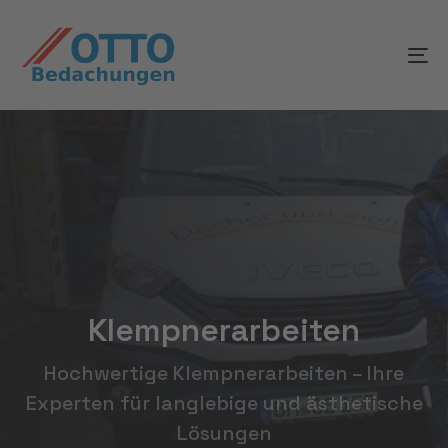
Skip
Skip
links
to
To
content
na
Klempnerarbeiten
Hochwertige Klempnerarbeiten – Ihre
Experten für langlebige und ästhetische
Lösungen