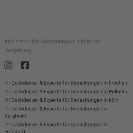
Ihr Dachdecker & Experte für Bedachungen in Kerpen
Leistungen
Unternehmen
Dacheindeckung
Über uns
Dachflächenfenster
Karriere
Reparatur & Wartung
Ratgeber
Fassadengestaltung
Flachdach
Dachbegrünung
Klempnerarbeiten
Wärmedämmung
Balkone & Terrassen