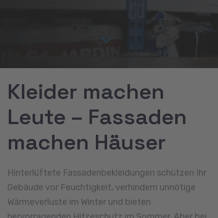
Home
Fassadengestaltung
Kleider machen
Leute – Fassaden
machen Häuser
Hinterlüftete Fassadenbekleidungen schützen Ihr
Gebäude vor Feuchtigkeit, verhindern unnötige
Wärmeverluste im Winter und bieten
hervorragenden Hitzeschutz im Sommer. Aber bei