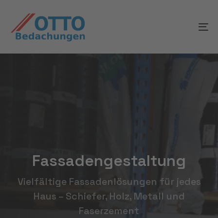
Skip
Skip
links
to
To
content
na
Fassadengestaltung
Vielfältige Fassadenlösungen für jedes
Haus – Schiefer, Holz, Metall und
Faserzement