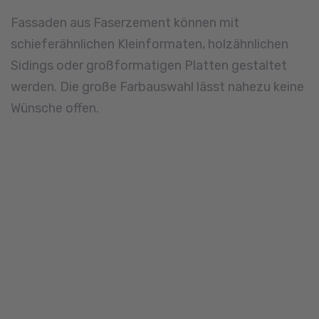
Fassaden aus Faserzement können mit
schieferähnlichen Kleinformaten, holzähnlichen
Sidings oder großformatigen Platten gestaltet
werden. Die große Farbauswahl lässt nahezu keine
Wünsche offen.
Stellen Sie hier in weniger
als 1 Minute Ihre Anfrage