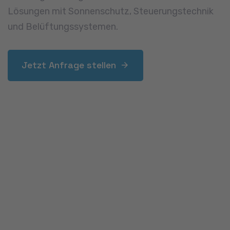
Begrünte Dächer bieten viele Vorteile – sie
verbessern das Stadtklima, schützen das Dach
und schaffen neue Lebensräume. Wir realisieren
Gründächer auf Carports, Garagen oder
Flachdächern mit extensiver oder intensiver
Bepflanzung. Dabei prüfen wir Tragfähigkeit,
erstellen Aufbaupläne und setzen nachhaltige
Begrünungskonzepte um – ideal auch für
ökologische Sanierungen in Pulheim.
Jetzt Anfrage stellen