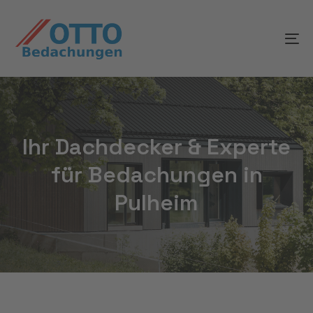
Skip
Skip
links
to
To
content
na
Ihr Dachdecker & Experte
für Bedachungen in
Pulheim