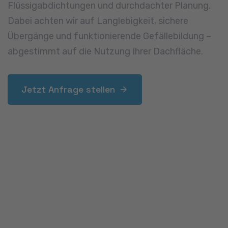
Klempnerarbeiten
Klempnerarbeiten sind unverzichtbar für ein
funktionsfähiges Dach. Wir fertigen und montieren
Regenrinnen, Fallrohre, Abdeckungen und
Kamineinfassungen aus Zink, Kupfer oder
Aluminium – präzise angepasst und optisch
stimmig. Auch Sonderlösungen wie
Gaubenverkleidungen oder Attikaabdeckungen
setzen wir fachgerecht um.
Jetzt Anfrage stellen