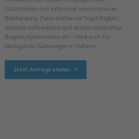
Wärmedämmung
Eine gute Dachdämmung reduziert Heizkosten,
verbessert das Wohnklima und schützt vor Hitze
im Sommer. In Pulheim sanieren wir Dächer mit
modernen Dämmsystemen – von der
Zwischensparrendämmung bis zur
Aufsparrendämmung. Wir beraten Sie zur
passenden Lösung für Ihr Objekt und achten auf
feuchtetechnisch sichere und langlebige
Konstruktionen.
Jetzt Anfrage stellen