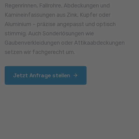
Solartechnik
Ein Solardach ist heute mehr als ein Trend – es ist
ein wirtschaftlicher und ökologischer Vorteil. Wir
planen und montieren Photovoltaikanlagen auf
Steil- oder Flachdächern, abgestimmt auf
Energiebedarf, Dachausrichtung und Bauweise.
Auf Wunsch integrieren wir Stromspeicher oder
Wallboxen für E-Mobilität – optimal für private
Haushalte und Unternehmen in Pulheim.
Jetzt Anfrage stellen