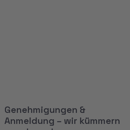
transparent und stressfrei.
Warum Otto Bedachungen
GmbH?
Regionaler Fachbetrieb
Als regional verwurzelter
Handwerksbetrieb sind wir persönlich
für Sie da – mit kurzen Wegen, festen
Ansprechpartnern und zuverlässigem
Service.