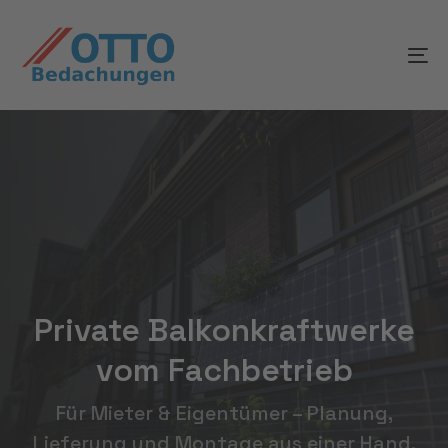
Skip
Skip
links
to
To
content
na
Private Balkonkraftwerke
vom Fachbetrieb
Für Mieter & Eigentümer – Planung,
Lieferung und Montage aus einer Hand.