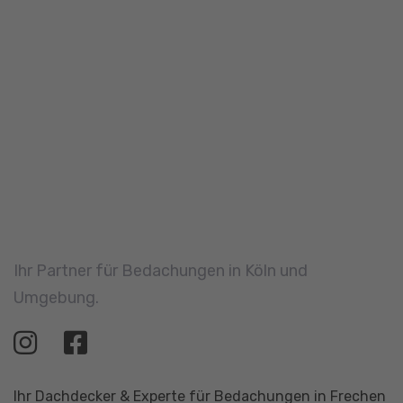
Dachflächenfenster
Karriere
Reparatur & Wartung
Ratgeber
Fassadengestaltung
Flachdach
Dachbegrünung
Klempnerarbeiten
Wärmedämmung
Balkone & Terrassen
Solartechnik
Hochwasserschutz
Rechtliches
Impressum
Datenschutz