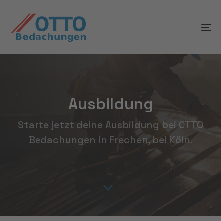
Skip
Skip
links
to
To
content
na
Ausbildung
Starte jetzt deine Ausbildung bei OTTO
Bedachungen in Frechen, bei Köln.
Home
Karriere
Ausbildung